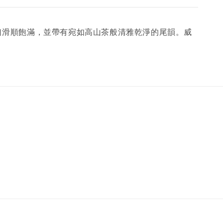
，入口滑順飽滿，並帶有宛如高山茶般清雅乾淨的尾韻。威