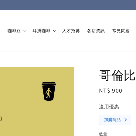
動
咖啡豆
耳掛咖啡
人才招募
各店資訊
常見問題
哥倫比
Regular
NT$ 900
price
適用優惠
加購商品
數量