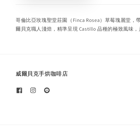
哥倫比亞玫瑰聖堂莊園（Finca Rosea）草莓
爾貝克職人淺焙，精準呈現 Castillo 品種的極致
威爾貝克手烘咖啡店