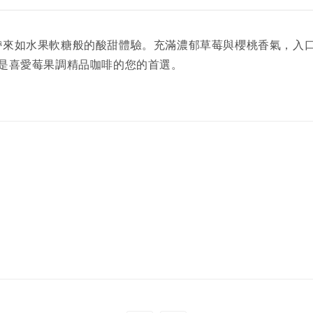
瑰麗堂，帶來如水果軟糖般的酸甜體驗。充滿濃郁草莓與櫻桃香氣
風味，是喜愛莓果調精品咖啡的您的首選。