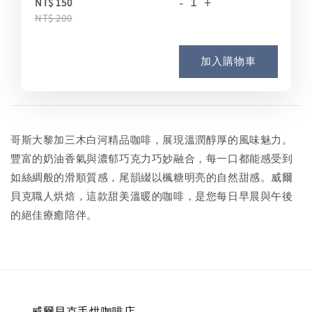
-
+
NT$ 150
NT$ 200
加入購物車
哥斯大黎加三木白河精品咖啡，展現溫潤醇厚的風味魅力。
豐富的奶油香氣與濃郁巧克力巧妙融合，每一口都能感受到
如絲綢般的滑順質感，尾韻綴以楓糖明亮的自然甜感。威爾
貝克職人烘焙，這款甜美溫暖的咖啡，是您每日早晨與午後
的絕佳療癒陪伴。
威爾貝克手烘咖啡店