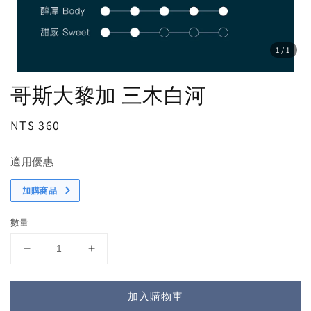
1
/1
哥斯大黎加 三木白河
Regular
NT$ 360
price
適用優惠
加購商品
數量
加入購物車