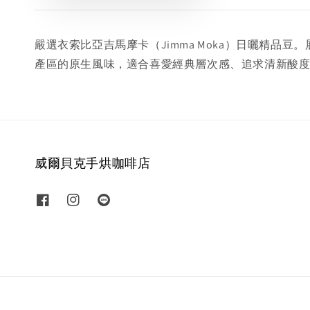
嚴選衣索比亞吉馬摩卡（Jimma Moka）日曬精
產區的原生風味，適合喜愛經典層次感、追求清新酸
威爾貝克手烘咖啡店