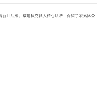
感清新且活潑。威爾貝克職人精心烘焙，保留了衣索比亞