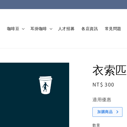
動
咖啡豆
耳掛咖啡
人才招募
各店資訊
常見問題
衣索匹
Regular
NT$ 300
price
適用優惠
加購商品
數量