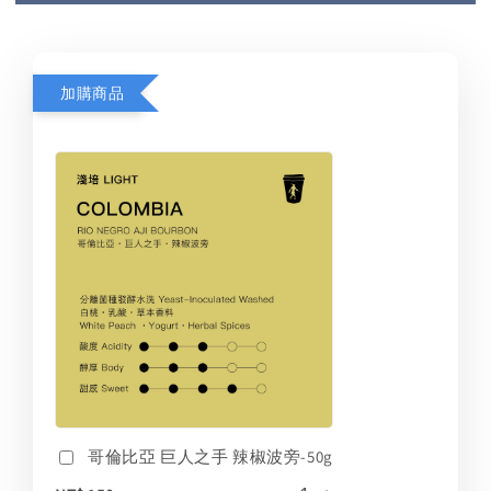
加購商品
哥倫比亞 巨人之手 辣椒波旁-50g