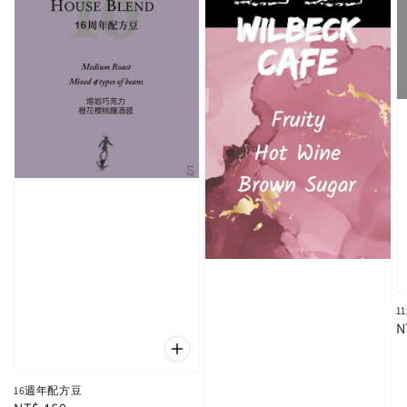
1
R
N
p
16週年配方豆