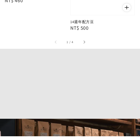
Regular
NT$ 460
price
14週年配方豆
Regular
NT$ 500
price
1
/
4