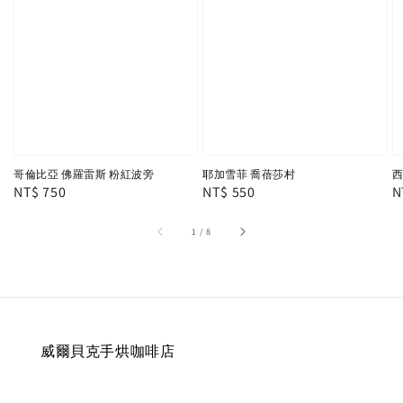
哥倫比亞 佛羅雷斯 粉紅波旁
耶加雪菲 喬蓓莎村
西
Regular
NT$ 750
Regular
NT$ 550
R
N
price
price
p
1
/
8
威爾貝克手烘咖啡店