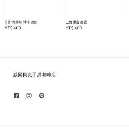
哥斯大黎加 津卡蜜熊
巴西甜蜜總匯
Regular
NT$ 400
Regular
NT$ 400
price
price
威爾貝克手烘咖啡店